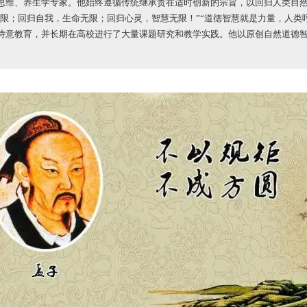
思维、养生学专家。他始终遵循传统继承贵在适时创新的宗旨，以回归人类自
无限；回归自我，生命无限；回归心灵，智慧无限！”“道德智慧就是力量，人类
诗意教育，并长期在高校进行了大量课题研究和教学实践。他以原创自然道德