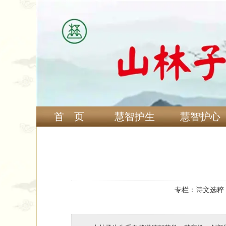
首 页
慧智护生
慧智护心
专栏：
诗文选粹