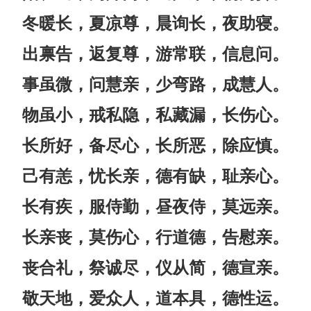
冬暖长，夏凉尊，晨询长，夜助寝。
出禀告，返复尊，游常联，信息问。
事虽微，问慧亲，少弯路，成慧人。
物虽小，戒私隐，私藏漏，长伤心。
长所好，备尽心，长所恶，除应慎。
己有恙，忧长亲，德有缺，耻亲心。
长有疾，服侍勤，昼夜侍，莫远亲。
长亲丧，莫伤心，行道德，告慰亲。
丧合礼，祭诚尽，仪从简，德宣亲。
敬天地，爱众人，道本具，德性运。