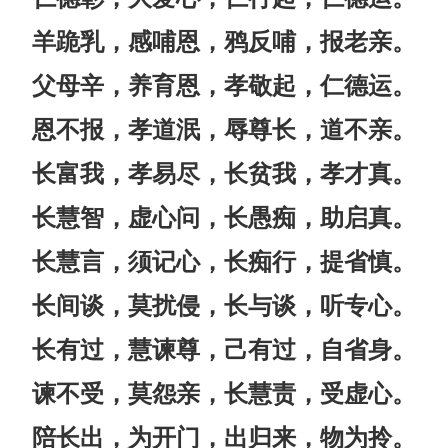
羊跪乳，感哺恩，鸦反哺，报老亲。
父母辛，养育恩，孝敬起，仁德运。
恩不报，孝道泯，辱尊长，道不亲。
长富我，孝易尽，长贫我，孝才真。
长慧智，虚心问，长愚痴，助启真。
长慧言，须记心，长痴行，提省慎。
长间谈，莫扰侵，长与谈，听专心。
长有过，慧谏尊，己有过，自省身。
谏不受，莫怨亲，长慧责，受虚心。
陪长出，为开门，出归来，物为拎。