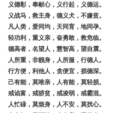
义德彰，奉献心，义行起，义德运。
义战马，救主身，德义犬，不嫌贫。
凡人类，爱同均，天同育，地同孕。
轻功利，重义亲，奋勇敢，救危临。
德高者，名望人，慧智高，望自震。
人所重，非靓身，人所服，行德人。
行方便，利他人，贪便宜，损德深。
己有能，莫唯亲，人有能，莫轻损。
戒谄富，戒骄贫，戒凌弱，戒霸混。
人忙碌，莫烦身，人不安，莫扰心。