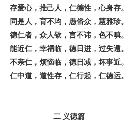
存爱心，推己人，仁德性，心身存。
同是人，育不均，愚俗众，慧雅珍。
德仁者，众人钦，言不讳，色不嗔。
能近仁，幸福临，德日进，过失遁。
不亲仁，烦恼临，德日减，坏事近。
仁中道，道性存，仁行起，仁德运。
二 义德篇