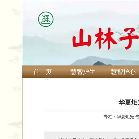
首 页
慧智护生
慧智护心
华夏炬
专栏：
华夏炬光 