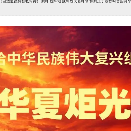
自然道德慧智教育诗） 魏绛 魏绛颂 魏绛魏氏名绛兮 称魏庄子春秋时晋国卿兮