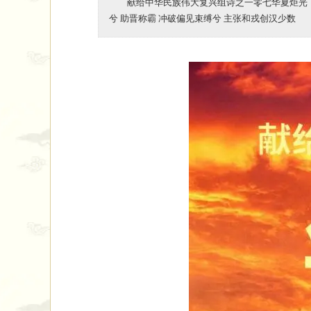
献给中华民族伟大复兴组诗之一零七华夏炬光（
兮 助晋称霸 冲破偏见束缚兮 主张和戎创汉少数