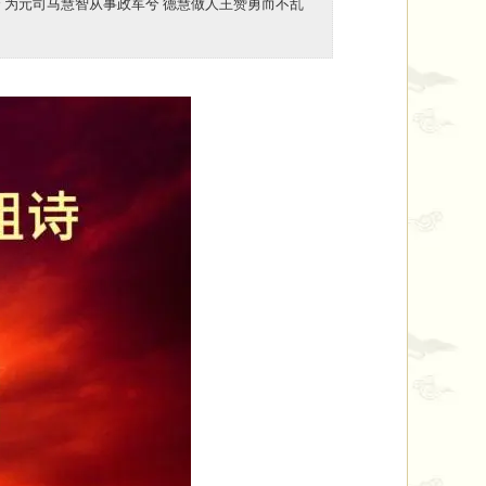
 为元司马慧智从事政军兮 德慧做人王赞勇而不乱