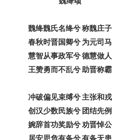
魏绛颂
魏绛魏氏名绛兮
称魏庄子
春秋时晋国卿兮
为元司马
慧智从事政军兮
德慧做人
王赞勇而不乱兮
助晋称霸
冲破偏见束缚兮
主张和戎
创汉少数民族兮
团结先例
婉辞首功奖励兮
劝晋悼公
居安思危有备兮
有备无患