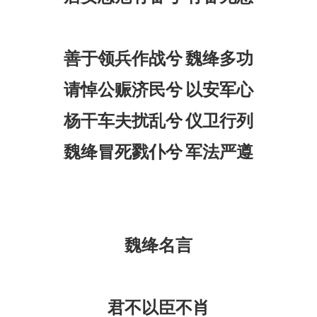
善于领兵作战兮
魏绛多功
请悼公赈济民兮
以安军心
杨干车夫扰乱兮
仪卫行列
魏绛冒死戮仆兮
军法严遵
魏绛名言
君不以臣不肖