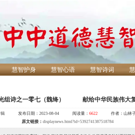
慧智护身
慧智心语
慧智诗词
光组诗之一零七（魏绛） 献给中华民族伟大
专辑
发布日期：
2023-08-04
阅读量：
6622
作者：
山林
原文链接：
displaynews.html?id=5392741387518784