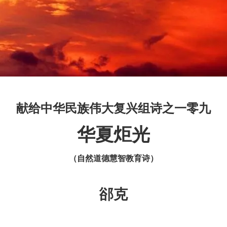
献给中华民族伟大复兴组诗之一零九
华夏炬光
（自然道德慧智教育诗）
郤克