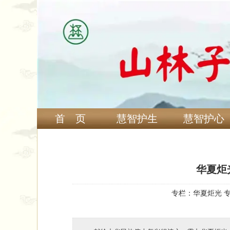
首 页
慧智护生
慧智护心
华夏炬
专栏：
华夏炬光 