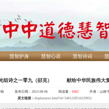
慧智护身
慧智心语
慧智诗词
光组诗之一零九（郤克） 献给中华民族伟大
专辑
发布日期：
2023-08-06
阅读量：
6492
作者：
山林
原文链接：
displaynews.html?id=5401228516229952