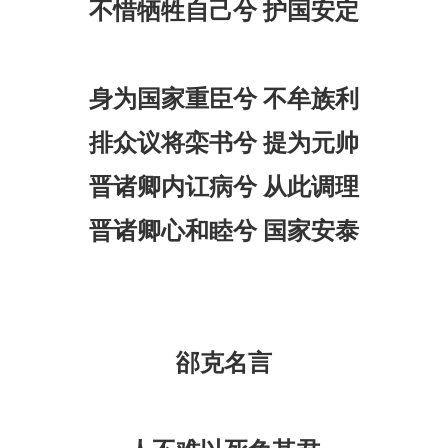
不惜牺牲自己兮
护国安定
身为国家重臣兮
不牟族利
排众议将栾书兮
提为元帅
晋诸卿内讧病兮
从此调理
晋诸卿心和睦兮
国家安泰
郤克名言