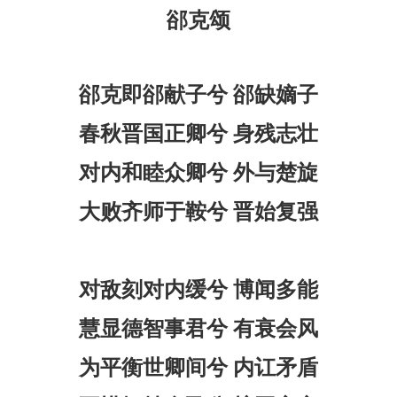
郤克颂
郤克即郤献子兮
郤缺嫡子
春秋晋国正卿兮
身残志壮
对内和睦众卿兮
外与楚旋
大败齐师于鞍兮
晋始复强
对敌刻对内缓兮
博闻多能
慧显德智事君兮
有衰会风
为平衡世卿间兮
内讧矛盾