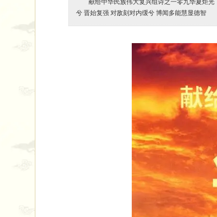
献给中华民族伟大复兴组诗之一零九华夏炬光（
兮 晋始复强 对敌刻对内缓兮 博闻多能慧显德智