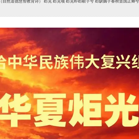
自然道德慧智教育诗） 郄克 郄克颂 郄克即郄献子兮 郄缺嫡子春秋晋国正卿兮