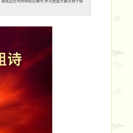
 身残志壮对内和睦众卿兮 外与楚旋大败齐师于鞍