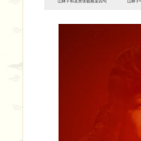
山林子和圣类张载横渠四句 ​ ​ ​ 山林