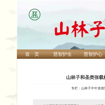
首 页
慧智护生
慧智护心
山林子和圣类张载
专栏：
山林子中中道德